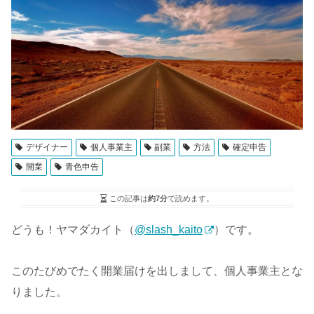
デザイナー
個人事業主
副業
方法
確定申告
開業
青色申告
この記事は
約7分
で読めます。
どうも！ヤマダカイト（
@slash_kaito
）です。
このたびめでたく開業届けを出しまして、個人事業主とな
りました。