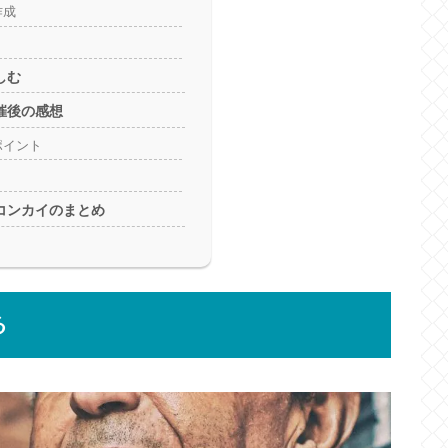
作成
しむ
催後の感想
ポイント
コンカイのまとめ
る