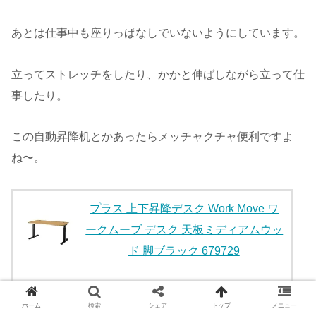
あとは仕事中も座りっぱなしでいないようにしています。
立ってストレッチをしたり、かかと伸ばしながら立って仕
事したり。
この自動昇降机とかあったらメッチャクチャ便利ですよ
ね〜。
プラス 上下昇降デスク Work Move ワ
ークムーブ デスク 天板ミディアムウッ
ド 脚ブラック 679729
posted with
カエレバ
PLUS(プラス)
ホーム
検索
シェア
トップ
メニュー