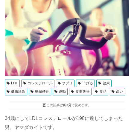
LDL
コレステロール
サプリ
下げる
健康
健康診断
動脈硬化
運動
食事改善
食品
高い
この記事は
約7分
で読めます。
34歳にしてLDLコレステロールが198に達してしまった
男、ヤマダカイトです。