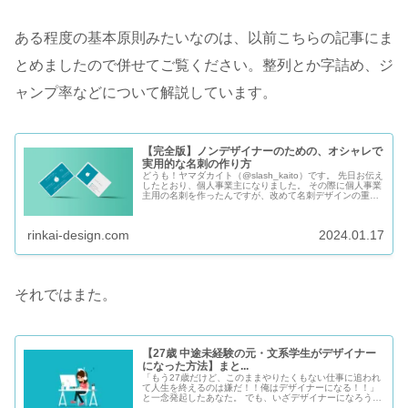
ある程度の基本原則みたいなのは、以前こちらの記事にま
とめましたので併せてご覧ください。整列とか字詰め、ジ
ャンプ率などについて解説しています。
【完全版】ノンデザイナーのための、オシャレで
実用的な名刺の作り方
どうも！ヤマダカイト（@slash_kaito）です。 先日お伝え
したとおり、個人事業主になりました。 その際に個人事業
主用の名刺を作ったんですが、改めて名刺デザインの重要
性と難しさを実感。 そこで今回は、これから名刺を作ろう
と思ってる事業...
rinkai-design.com
2024.01.17
それではまた。
【27歳 中途未経験の元・文系学生がデザイナー
になった方法】まと...
「もう27歳だけど、このままやりたくもない仕事に追われ
て人生を終えるのは嫌だ！！俺はデザイナーになる！！」
と一念発起したあなた。 でも、いざデザイナーになろうと
思っても、わからないことがたくさんありますよね。 「ど