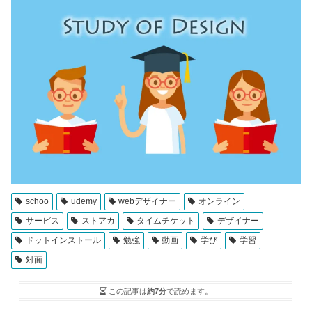
schoo
udemy
webデザイナー
オンライン
サービス
ストアカ
タイムチケット
デザイナー
ドットインストール
勉強
動画
学び
学習
対面
この記事は
約7分
で読めます。