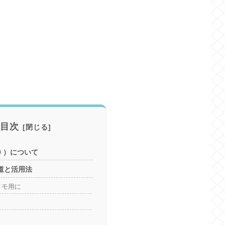
目次
019 ）について
使い道と活用法
メモ用に