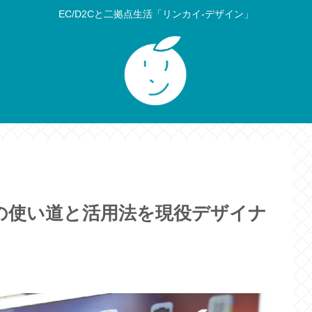
EC/D2Cと二拠点生活「リンカイ-デザイン」
品
モデル）の使い道と活用法を現役デザイナ