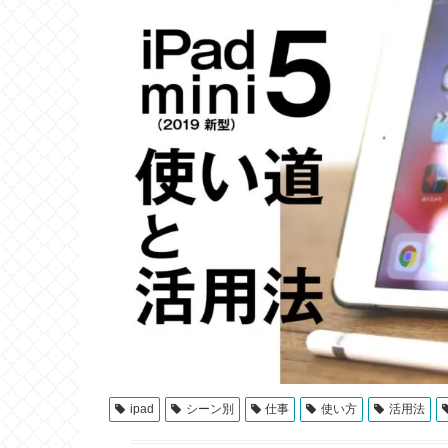
ipad
シーン別
仕事
使い方
活用法