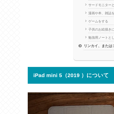
サードモニター
漫画や本、雑誌
ゲームをする
子供のお絵描き
勉強用ノートとして
リンカイ、または
iPad mini 5（2019 ）について