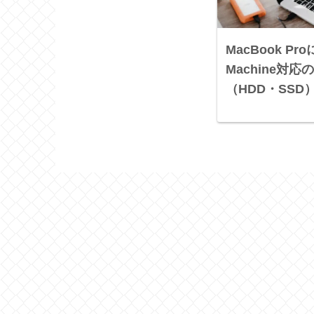
MacBook Pr
Machine対
（HDD・SSD